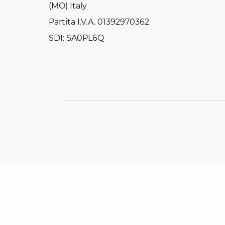
(MO) Italy
Partita I.V.A. 01392970362
SDI: SA0PL6Q