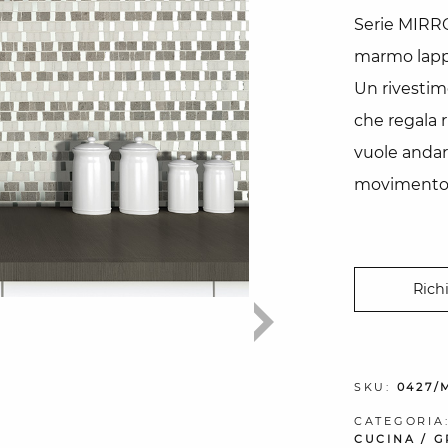
Serie MIRRO
marmo lappa
Un rivestim
che regala r
vuole andare
movimento e
Rich
SKU:
0427/
CATEGORIA
CUCINA
/
G