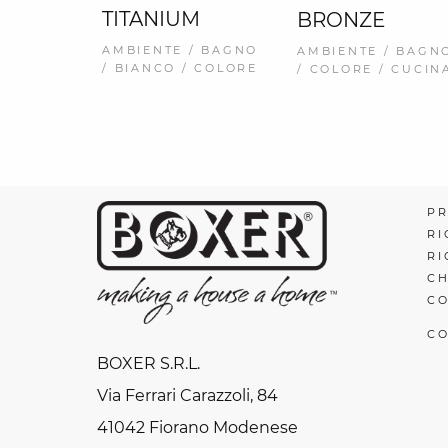
TITANIUM
BRONZE
AMBIENTE / BAGNO
AMBIENTE / BAGN
/ BIANCO / COLORE
/ COLORE / CUCIN
PR
RI
RI
CH
CO
CO
BOXER S.R.L.
Via Ferrari Carazzoli, 84
41042 Fiorano Modenese