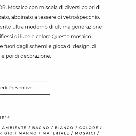
R. Mosaico con miscela di diversi colori di
to, abbinato a tessere di vetro/specchio.
ento ultra moderno di ultima generazione
iflessi di luce e colore.Questo mosaico
 fuori dagli schemi e gioca di design, di
 poi di decorazione.
iedi Preventivo
MR14
:
AMBIENTE
/
BAGNO
/
BIANCO
/
COLORE
/
RIGIO
/
MARMO
/
MATERIALE
/
MOSAICI
/