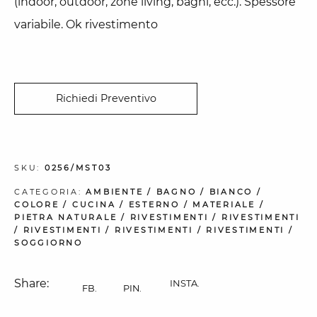
(indoor, outdoor, zone living, bagni, ecc.). Spessore
variabile. Ok rivestimento
Richiedi Preventivo
SKU:
0256/MST03
CATEGORIA:
AMBIENTE
/
BAGNO
/
BIANCO
/
COLORE
/
CUCINA
/
ESTERNO
/
MATERIALE
/
PIETRA NATURALE
/
RIVESTIMENTI
/
RIVESTIMENTI
/
RIVESTIMENTI
/
RIVESTIMENTI
/
RIVESTIMENTI
/
SOGGIORNO
Share:
INSTA.
FB.
PIN.