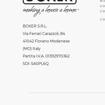
RI
CH
CO
CO
BOXER S.R.L.
Via Ferrari Carazzoli, 84
41042 Fiorano Modenese
(MO) Italy
Partita I.V.A. 01392970362
SDI: SA0PL6Q