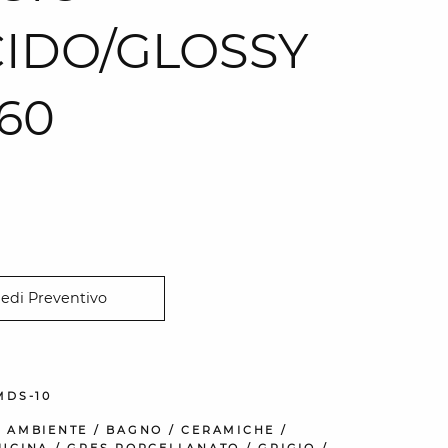
IDO/GLOSSY
60
iedi Preventivo
MDS-10
:
AMBIENTE
/
BAGNO
/
CERAMICHE
/
UCINA
/
GRES PORCELLANATO
/
GRIGIO
/