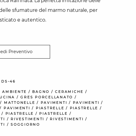
tica Raffinata: La perfetta imitazione delle
delle sfumature del marmo naturale, per
sticato e autentico.
iedi Preventivo
MDS-46
:
AMBIENTE
/
BAGNO
/
CERAMICHE
/
UCINA
/
GRES PORCELLANATO
/
/
MATTONELLE
/
PAVIMENTI
/
PAVIMENTI
/
/
PAVIMENTI
/
PIASTRELLE
/
PIASTRELLE
/
/
PIASTRELLE
/
PIASTRELLE
/
TI
/
RIVESTIMENTI
/
RIVESTIMENTI
/
TI
/
SOGGIORNO