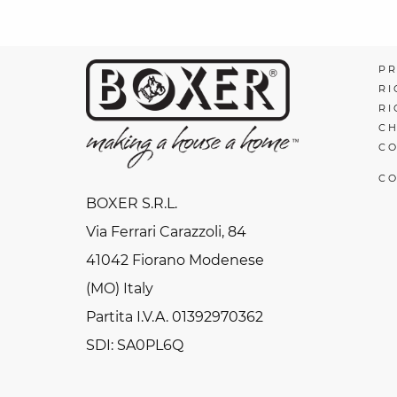
PR
RI
RI
CH
CO
CO
BOXER S.R.L.
Via Ferrari Carazzoli, 84
41042 Fiorano Modenese
(MO) Italy
Partita I.V.A. 01392970362
SDI: SA0PL6Q