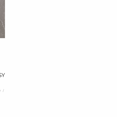
SY
 /