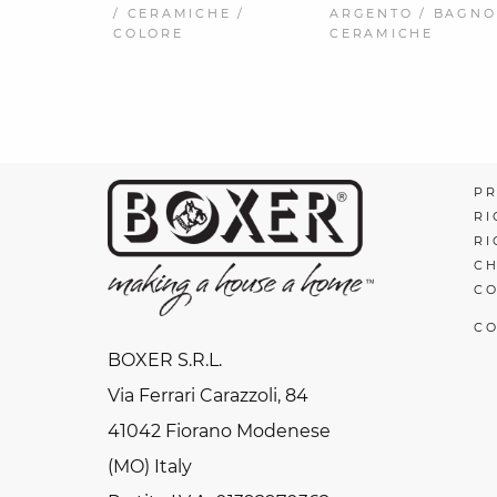
/ CERAMICHE /
ARGENTO / BAGNO
COLORE
CERAMICHE
PR
RI
RI
CH
CO
CO
BOXER S.R.L.
Via Ferrari Carazzoli, 84
41042 Fiorano Modenese
(MO) Italy