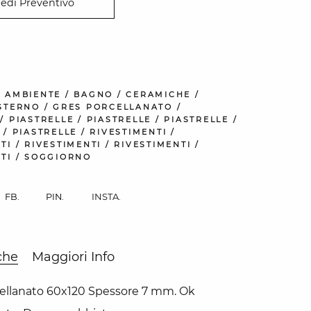
iedi Preventivo
:
AMBIENTE
/
BAGNO
/
CERAMICHE
/
STERNO
/
GRES PORCELLANATO
/
/
PIASTRELLE
/
PIASTRELLE
/
PIASTRELLE
/
/
PIASTRELLE
/
RIVESTIMENTI
/
TI
/
RIVESTIMENTI
/
RIVESTIMENTI
/
TI
/
SOGGIORNO
INSTA.
FB.
PIN.
che
Maggiori Info
ellanato 60x120 Spessore 7 mm. Ok