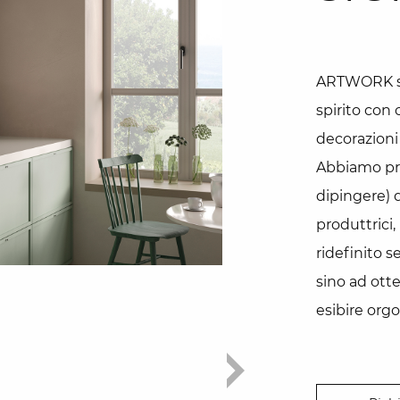
ARTWORK sig
spirito con 
decorazioni
Abbiamo pre
dipingere) 
produttrici
ridefinito 
sino ad ott
esibire org