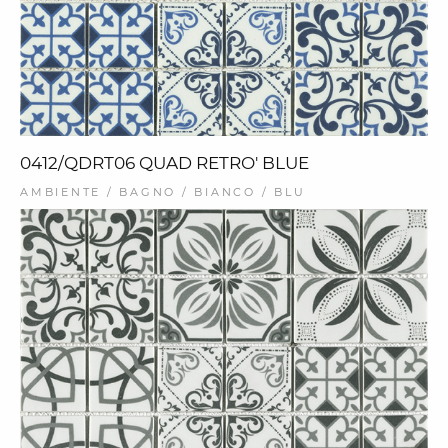
0412/QDRT06 QUAD RETRO' BLUE
AMBIENTE / BAGNO / BIANCO / BLU