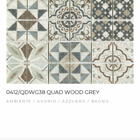
0412/QDWG38 QUAD WOOD GREY
AMBIENTE / AVORIO / AZZURRO / BAGNO