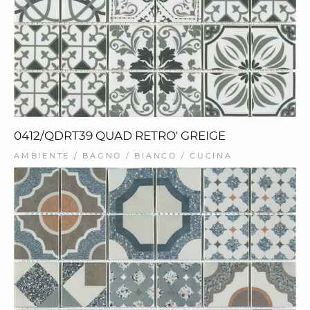
0412/QDRT39 QUAD RETRO' GREIGE
AMBIENTE / BAGNO / BIANCO / CUCINA