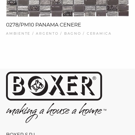
0278/PM10 PANAMA CENERE
AMBIENTE / ARGENTO / BAGNO / CERAMICA
BOXER S.R.L.