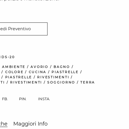
iedi Preventivo
MDS-20
:
AMBIENTE
/
AVORIO
/
BAGNO
/
/
COLORE
/
CUCINA
/
PIASTRELLE
/
/
PIASTRELLE
/
RIVESTIMENTI
/
TI
/
RIVESTIMENTI
/
SOGGIORNO
/
TERRA
INSTA.
FB.
PIN.
che
Maggiori Info