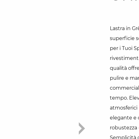
Lastra in G
superficie s
per i Tuoi S
rivestimenti
qualità offr
pulire e man
commerciali,
tempo. Eleva
atmosferici
elegante e
robustezza -
Semplicità 