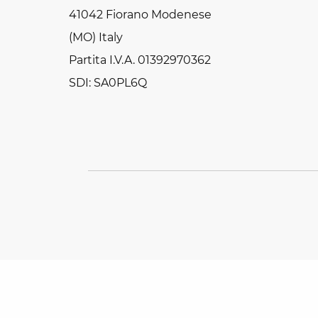
41042 Fiorano Modenese
(MO) Italy
Partita I.V.A. 01392970362
SDI: SA0PL6Q