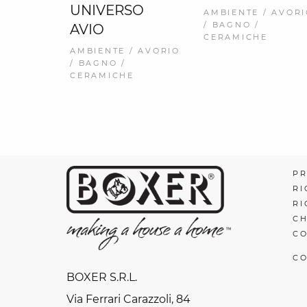
UNIVERSO
AMBIENTE / AVOR
/ BAGNO /
AVIO
CERAMICHE
AMBIENTE / AVORIO
/ BAGNO /
CERAMICHE
PR
RI
RI
CH
CO
CO
BOXER S.R.L.
Via Ferrari Carazzoli, 84